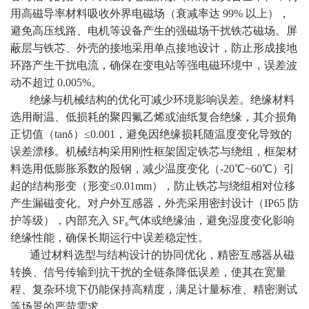
用高磁导率材料吸收外界电磁场（衰减率达 99% 以上），
避免高压线路、电机等设备产生的强磁场干扰铁芯磁场。屏
蔽层与铁芯、外壳的接地采用单点接地设计，防止形成接地
环路产生干扰电流，确保在变电站等强电磁环境中，误差波
动不超过 0.005%。
绝缘与机械结构的优化可减少环境影响误差。绝缘材料
选用耐温、低损耗的聚四氟乙烯或油纸复合绝缘，其介损角
正切值（tanδ）≤0.001，避免因绝缘损耗随温度变化导致的
误差漂移。机械结构采用刚性框架固定铁芯与绕组，框架材
料选用低膨胀系数的殷钢，减少温度变化（-20℃~60℃）引
起的结构形变（形变≤0.01mm），防止铁芯与绕组相对位移
产生漏磁变化。对户外互感器，外壳采用密封设计（IP65 防
护等级），内部充入 SF₆气体或绝缘油，避免湿度变化影响
绝缘性能，确保长期运行中误差稳定性。
通过材料选型与结构设计的协同优化，精密互感器从磁
转换、信号传输到抗干扰的全链条降低误差，使其在宽量
程、复杂环境下仍能保持高精度，满足计量标准、精密测试
等场景的严苛需求。