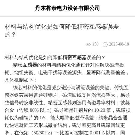
丹东桦泰电力设备有限公司
材料与结构优化是如何降低精密互感器误差
的？
150
2025-08-18
材料与结构优化是如何降低
精密互感器
误差的？
精密
互感器
的材料与结构优化通过针对性解决磁滞损
耗、绕组失衡、电磁干扰等误差源头，显著降低测量偏差，
具体机制如下：
铁芯材料的优化是减少磁滞与涡流误差的关键。传统互
感器铁芯采用普通硅钢片，磁滞回线宽且涡流损耗大，易导
致信号转换非线性。精密互感器则选用高磁导率材料：坡莫
合金（含镍 80% 以上）磁导率是硅钢片的 10-20 倍，磁滞损
耗仅为硅钢片的 1/5，能大幅降低磁滞误差；纳米晶合金通
过快速凝固工艺形成微晶结构，磁导率更高且磁滞回线更
窄，在低频（50/60Hz）下比差可控制在 0.001% 以内。同