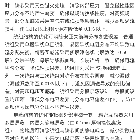
时，铁芯采用真空退火处理，消除内部应力，避免磁性能因
应力分布不均产生畸变，确保磁场转换线性度。对高频场
景，部分互感器采用空气芯或低损耗铁氧体，减少高频涡流
损耗，使 1kHz 以上频段误差降低至 0.1% 以下。
绕组结构的优化可消除安匝失衡与分布参数误差。普通
绕组采用单股导线单层绕制，易因导线电阻分布不均导致电
流分配失衡。精密互感器采用多股漆包线（股数达 10-50
股）分层平绕，每股导线截面积、长度严格一致，确保电流
均匀分布，降低铜损误差。绕组排列采用 “对称绕制” 工
艺，一次绕组与二次绕组对称分布在铁芯两侧，减少漏磁
（漏磁系数降至 0.01% 以下），避免因漏磁导致的变比偏
差。对高压
电压互感器
，绕组采用分段屏蔽设计，每段间设
置均压环，降低分布电容差异（分布电容偏差≤1pF），防止
高频信号因电容分压不均产生误差。
屏蔽结构的优化能抵御外部电磁干扰。精密互感器采用
多层屏蔽：内层为静电屏蔽（由 0.1mm 厚铜箔包裹绕
组），接地后可消除绕组与铁芯间的静电耦合，减少杂散电
容对信号的影响；外层为电磁屏蔽（采用坡莫合金罩），利