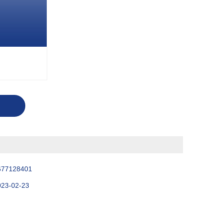
677128401
023-02-23