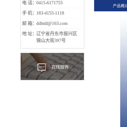
电 话：
0415-6171755
产品概
手 机：
183-4155-1118
邮 箱：
ddhtdl@163.com
地 址：
辽宁省丹东市振兴区
锦山大街397号