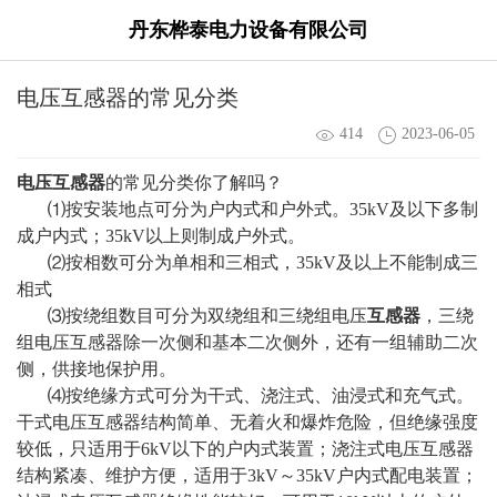
丹东桦泰电力设备有限公司
电压互感器的常见分类
414
2023-06-05
电压互感器
的常见分类你了解吗？
⑴按安装地点可分为户内式和户外式。35kV及以下多制
成户内式；35kV以上则制成户外式。
⑵按相数可分为单相和三相式，35kV及以上不能制成三
相式
⑶按绕组数目可分为双绕组和三绕组电压
互感器
，三绕
组电压互感器除一次侧和基本二次侧外，还有一组辅助二次
侧，供接地保护用。
⑷按绝缘方式可分为干式、浇注式、油浸式和充气式。
干式电压互感器结构简单、无着火和爆炸危险，但绝缘强度
较低，只适用于6kV以下的户内式装置；浇注式电压互感器
结构紧凑、维护方便，适用于3kV～35kV户内式配电装置；