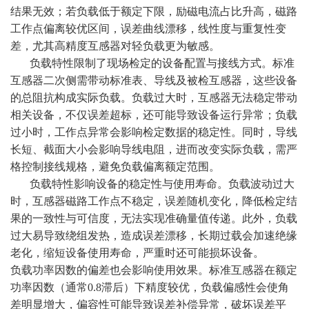
结果无效；若负载低于额定下限，励磁电流占比升高，磁路
工作点偏离较优区间，误差曲线漂移，线性度与重复性变
差，尤其高精度互感器对轻负载更为敏感。
负载特性限制了现场检定的设备配置与接线方式。标准
互感器二次侧需带动标准表、导线及被检互感器，这些设备
的总阻抗构成实际负载。负载过大时，互感器无法稳定带动
相关设备，不仅误差超标，还可能导致设备运行异常；负载
过小时，工作点异常会影响检定数据的稳定性。同时，导线
长短、截面大小会影响导线电阻，进而改变实际负载，需严
格控制接线规格，避免负载偏离额定范围。
负载特性影响设备的稳定性与使用寿命。负载波动过大
时，互感器磁路工作点不稳定，误差随机变化，降低检定结
果的一致性与可信度，无法实现准确量值传递。此外，负载
过大易导致绕组发热，造成误差漂移，长期过载会加速绝缘
老化，缩短设备使用寿命，严重时还可能损坏设备。
负载功率因数的偏差也会影响使用效果。标准互感器在额定
功率因数（通常0.8滞后）下精度较优，负载偏感性会使角
差明显增大，偏容性可能导致误差补偿异常，破坏误差平