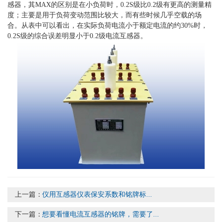
感器，其MAX的区别是在小负荷时，0.2S级比0.2级有更高的测量精
度；主要是用于负荷变动范围比较大，而有些时候几乎空载的场
合。从表中可以看出，在实际负荷电流小于额定电流的约30%时，
0.2S级的综合误差明显小于0.2级电流互感器。
上一篇：
仪用互感器仪表保安系数和铭牌标...
下一篇：
想要看懂电流互感器的铭牌，需要了...